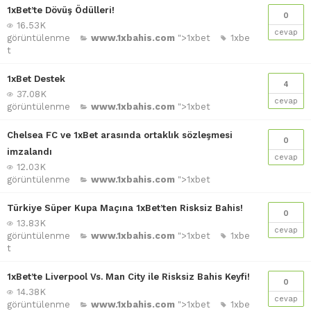
1xBet’te Dövüş Ödülleri!
0
16.53K
cevap
görüntülenme
www.1xbahis.com
">1xbet
1xbe
t
1xBet Destek
4
37.08K
cevap
görüntülenme
www.1xbahis.com
">1xbet
Chelsea FC ve 1xBet arasında ortaklık sözleşmesi
0
imzalandı
cevap
12.03K
görüntülenme
www.1xbahis.com
">1xbet
Türkiye Süper Kupa Maçına 1xBet’ten Risksiz Bahis!
0
13.83K
cevap
görüntülenme
www.1xbahis.com
">1xbet
1xbe
t
1xBet’te Liverpool Vs. Man City ile Risksiz Bahis Keyfi!
0
14.38K
cevap
görüntülenme
www.1xbahis.com
">1xbet
1xbe