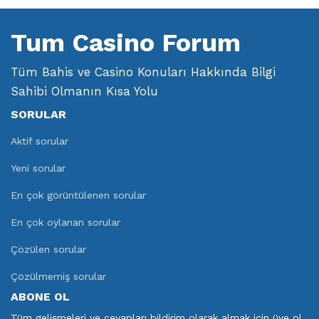
Tum Casino Forum
Tüm Bahis ve Casino Konuları Hakkında Bilgi
Sahibi Olmanın Kısa Yolu
SORULAR
Aktif sorular
Yeni sorular
En çok görüntülenen sorular
En çok oylanan sorular
Çözülen sorular
Çözülmemiş sorular
ABONE OL
Tüm gelişmeleri ve cevapları bildirim olarak almak için üye ol.