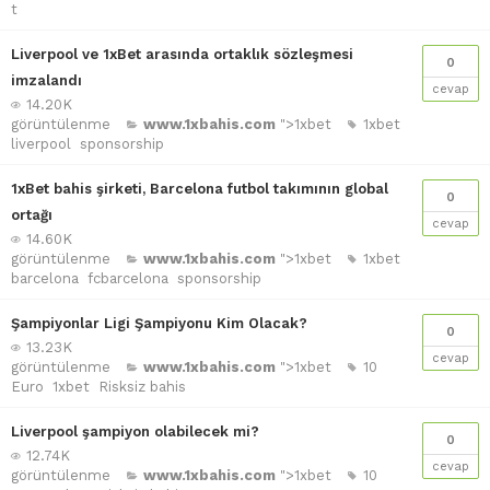
t
Liverpool ve 1xBet arasında ortaklık sözleşmesi
0
imzalandı
cevap
14.20K
görüntülenme
www.1xbahis.com
">1xbet
1xbet
liverpool
sponsorship
1xBet bahis şirketi, Barcelona futbol takımının global
0
ortağı
cevap
14.60K
görüntülenme
www.1xbahis.com
">1xbet
1xbet
barcelona
fcbarcelona
sponsorship
Şampiyonlar Ligi Şampiyonu Kim Olacak?
0
13.23K
cevap
görüntülenme
www.1xbahis.com
">1xbet
10
Euro
1xbet
Risksiz bahis
Liverpool şampiyon olabilecek mi?
0
12.74K
cevap
görüntülenme
www.1xbahis.com
">1xbet
10