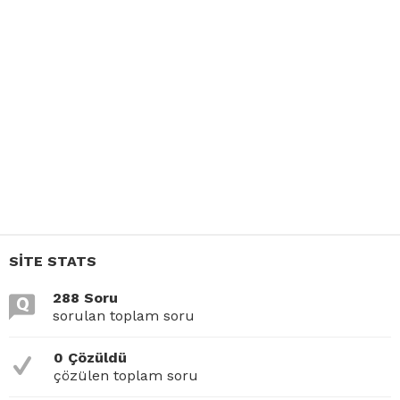
SITE STATS
288 Soru
sorulan toplam soru
0 Çözüldü
çözülen toplam soru