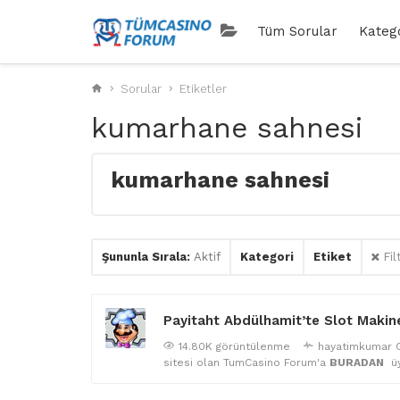
Tüm Sorular
Katego
Sorular
Etiketler
kumarhane sahnesi
kumarhane sahnesi
Şununla Sırala:
Aktif
Kategori
Etiket
Fil
Payitaht Abdülhamit’te Slot Makin
14.80K görüntülenme
hayatimkumar
C
sitesi olan TumCasino Forum'a
BURADAN
üy