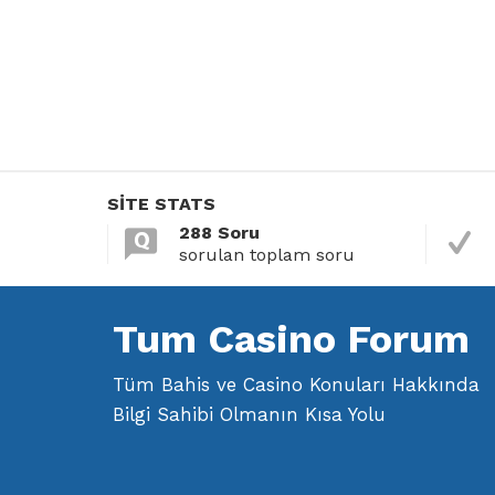
SITE STATS
288 Soru
sorulan toplam soru
Tum Casino Forum
Tüm Bahis ve Casino Konuları Hakkında
Bilgi Sahibi Olmanın Kısa Yolu