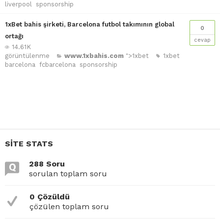
liverpool
sponsorship
1xBet bahis şirketi, Barcelona futbol takımının global
0
ortağı
cevap
14.61K
görüntülenme
www.1xbahis.com
">1xbet
1xbet
barcelona
fcbarcelona
sponsorship
SITE STATS
288 Soru
sorulan toplam soru
0 Çözüldü
çözülen toplam soru