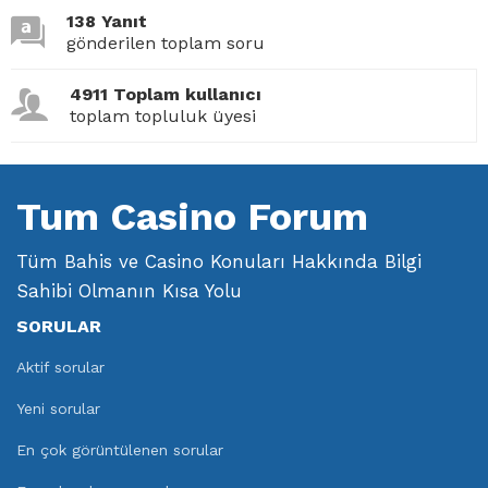
138 Yanıt
gönderilen toplam soru
4911 Toplam kullanıcı
toplam topluluk üyesi
Tum Casino Forum
Tüm Bahis ve Casino Konuları Hakkında Bilgi
Sahibi Olmanın Kısa Yolu
SORULAR
Aktif sorular
Yeni sorular
En çok görüntülenen sorular